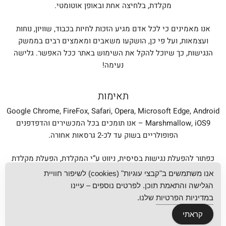
מקלדת, בלחיצה אחת ובאופן אוטומטי.
אנו מאמינים כי לכל אדם מגיע הזכות לחיות בכבוד, שוויון, נוחות
ועצמאות, ועל פי כן, הושקעו משאבים ומאמצים רבים בממשק
הנגישות, כך שיוכל להקל את השימוש באתר ככל האפשר. גלישה
נעימה!
תאימות
Google Chrome, FireFox, Safari, Opera, Microsoft Edge, Android
Marshmallow, iOS9 – אנו תומכים בכל המכשירים והדפדפנים
הפופולריים בשוק עד לכ-2 גרסאות אחורה.
כפתור להפעלת נגישות בסיסית, ניווט ע”י המקלדת, הפעלת מקלדת
וירטואלית, התאמה לקוראי מסך, דילוג לתוכן המרכזי, חיפוש ביטויים
אנו משתמשים ב"קבצי עוגיות" (cookies) לשיפור חוויית
ראשי תיבות וסלנג, שינוי שפת הממשק, שינוי מיקום הממשק, שינוי
הגלישה והתאמת תוכן. לפרטים נוספים – עיינו
גודל הממשק.
במדיניות הפרטיות
שלנו.
קראתי
שינוי גדלי הגופן, שינוי הגופן לקריא, הגדלת טקסט במעבר עכבר